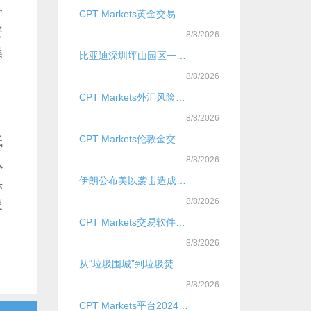
令
CPT Markets黄金交易超低手续费优势？
资
8/8/2026
操
比亚迪深圳坪山园区一立体车库凌晨突发大火，官方通报：无人员伤亡
8/8/2026
CPT Markets外汇风险管理安全仅供参考
8/8/2026
CPT Markets伦敦金交易首选平台
低
入
8/8/2026
伊朗公布美以袭击造成的海上损失：39艘商船遭袭并沉没、110艘传统渔船被毁，另导致20名海员死亡
供
便
8/8/2026
CPT Markets交易软件是什么？
8/8/2026
从“垃圾围城”到垃圾焚烧厂“吃不饱”：垃圾不够烧
8/8/2026
CPT Markets平台2024权威评测？