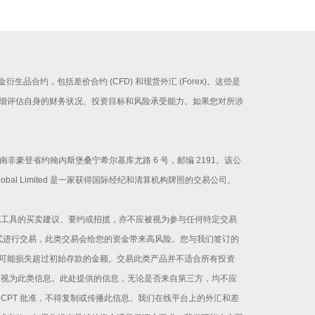
证金衍生品合约，包括差价合约 (CFD) 和现货外汇 (Forex)。这些是
细评估自身的财务状况、投资目标和风险承受能力。如果您对所涉
册办公地址为南非豪登省约翰内斯堡桑宁希尔基库尤路 6 号，邮编 2191。该公
Global Limited 是一家获得国际经纪和清算机构牌照的交易公司。
或工具的买卖建议、要约或招揽，亦不应被视为参与任何特定交易
方式进行交易，此类交易会给您的资金带来高风险。您与我们签订的
可能损失超过初始存款的金额。交易此类产品并不适合所有投资
其视为此类信息。此处提供的信息，无论是否来自第三方，均不应
CPT 批准，不得复制或传播此信息。我们在线平台上的外汇和差