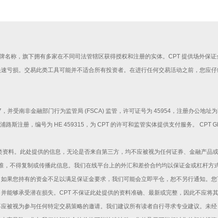
rkets 是一个品牌名称，旗下拥有多家在不同司法管辖区获得授权和注册的实体。CPT 提供场外保
快速亏损。交易此类工具可能并不适合所有投资者。在进行任何交易活动之前，您应仔
214730 / 07，并受南非金融部门行为监管局 (FSCA) 监管，许可证号为 45954，注
在塞浦路斯注册，编号为 HE 459315，为 CPT 的许可和监管实体提供支付服务。 CPT 
此类资料。此处提供的信息，无论是否来自第三方，均不应被视为任何证券、金融产品
 批准，不得复制或传播此信息。我们在线平台上的外汇和差价合约均以保证金或杠杆
。如果您持有的资金不足以满足保证金要求，我们可能会立即平仓，恕不另行通知。您
并能够承受潜在损失。CPT 不保证此处提供的资料准确、最新或完整，因此不应将
应被视为参与任何特定交易策略的邀请。我们建议所有读者自行寻求专业建议。未经 