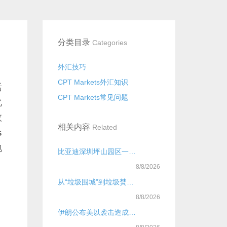
分类目录
Categories
外汇技巧
CPT Markets外汇知识
括
CPT Markets常见问题
化
数
相关内容
Related
s
地
比亚迪深圳坪山园区一立体车库凌晨突发大火，官方通报：无人员伤亡
8/8/2026
从“垃圾围城”到垃圾焚烧厂“吃不饱”：垃圾不够烧
8/8/2026
伊朗公布美以袭击造成的海上损失：39艘商船遭袭并沉没、110艘传统渔船被毁，另导致20名海员死亡