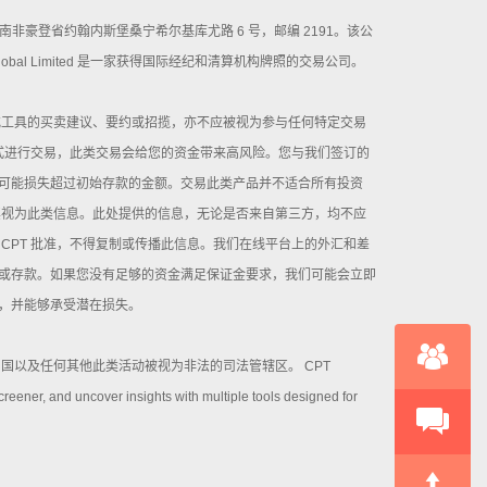
册办公地址为南非豪登省约翰内斯堡桑宁希尔基库尤路 6 号，邮编 2191。该公
Global Limited 是一家获得国际经纪和清算机构牌照的交易公司。
或工具的买卖建议、要约或招揽，亦不应被视为参与任何特定交易
方式进行交易，此类交易会给您的资金带来高风险。您与我们签订的
可能损失超过初始存款的金额。交易此类产品并不适合所有投资
其视为此类信息。此处提供的信息，无论是否来自第三方，均不应
CPT 批准，不得复制或传播此信息。我们在线平台上的外汇和差
或存款。如果您没有足够的资金满足保证金要求，我们可能会立即
，并能够承受潜在损失。
国以及任何其他此类活动被视为非法的司法管辖区。 CPT
reener, and uncover insights with multiple tools designed for