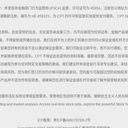
214730 / 07，并受南非金融部门行为监管局 (FSCA) 监管，许可证号为 45954，注
在塞浦路斯注册，编号为 HE 459315，为 CPT 的许可和监管实体提供支付服务。 CPT 
此类资料。此处提供的信息，无论是否来自第三方，均不应被视为任何证券、金融产品
 批准，不得复制或传播此信息。我们在线平台上的外汇和差价合约均以保证金或杠杆
。如果您持有的资金不足以满足保证金要求，我们可能会立即平仓，恕不另行通知。您
并能够承受潜在损失。CPT 不保证此处提供的资料准确、最新或完整，因此不应将
应被视为参与任何特定交易策略的邀请。我们建议所有读者自行寻求专业建议。未经 
带来高风险。您与我们签订的合约价格可能快速波动，您的盈亏可能超过您的初始投资
类产品并不适合所有投资者。请确保您在进行保证金或杠杆交易前了解并接受相关风险
此类服务违反当地法律或监管要求。受限地区包括但不限于美国、朝鲜民主主义人民共和
ing and market analysis. Access real-time stock data, explore the powerful Stock Sc
ICP备案：
粤ICP备489278768-2号