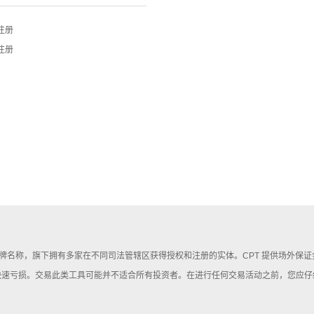
注册
注册
rkets 是一个品牌名称，旗下拥有多家在不同司法管辖区获得授权和注册的实体。CPT 提供场外保
快速亏损。交易此类工具可能并不适合所有投资者。在进行任何交易活动之前，您应仔