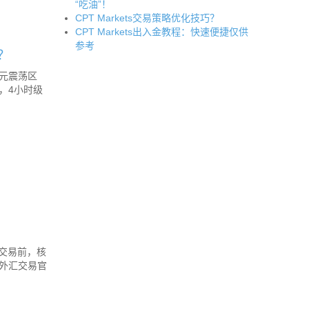
“吃油”！
CPT Markets交易策略优化技巧？
CPT Markets出入金教程：快速便捷仅供
参考
？
美元震荡区
，4小时级
进行交易前，核
易外汇交易官